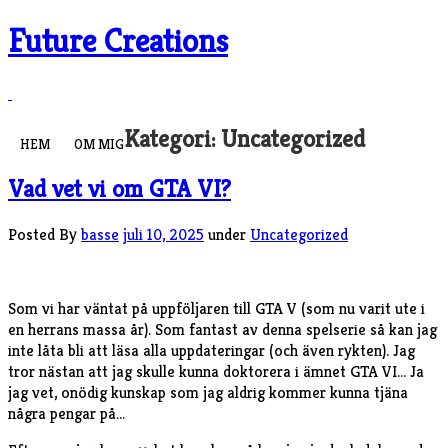
Hoppa
Future Creations
till
innehåll
Kategori:
Uncategorized
HEM
OM MIG
Vad vet vi om GTA VI?
Posted By
basse
juli 10, 2025
under
Uncategorized
Som vi har väntat på uppföljaren till GTA V (som nu varit ute i
en herrans massa år). Som fantast av denna spelserie så kan jag
inte låta bli att läsa alla uppdateringar (och även rykten). Jag
tror nästan att jag skulle kunna doktorera i ämnet GTA VI… Ja
jag vet, onödig kunskap som jag aldrig kommer kunna tjäna
några pengar på…