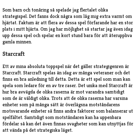
Som barn och tonåring så spelade jag flertalet olika
strategispel. Det fanns dock några som låg mig extra varmt om
hjärtat. Faktum är att flera av dessa spel förfarande har en stor
plats i mitt hjärta. Om jag har möjlighet så startar jag även idag
upp dessa spel och spelar en kort stund bara för att återuppliva
gamla minnen.
Starcraft
Ett av mina absoluta toppspel när det gäller strategigenren är
Starcraft. Starcraft spelas än idag av många veteraner och det
finns en bra anledning till detta. Detta är ett spel som man kan
spela som ledare för en av tre raser. Det unika med Starcraft är
hur bra avvägda de olika raserna är mot varandra samtidigt
som de är väldigt olika. Trots att de olika raserna har varsina
enheter som på många sätt är överlägsna motståndarens
motsvarande enheter så finns andra faktorer som balanserar ut
spelfältet. Samtidigt som motståndaren kan ha uppenbara
fördelar så kan det även finnas svagheter som kan utnyttjas för
att vända på det strategiska läget.