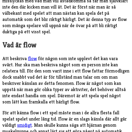
misslyckas med vad man vill åstadkomma så får man självklart
inte den där kicken man vill åt. Det är först när man är så
välbekant med spelet att man nästan kan spela det på
automatik som det blir riktigt härligt. Det är denna typ av flow
som många spelare vill uppnå när de övar på att bli riktigt
duktiga på ett visst spel.
Vad är flow
Att beskriva
flow
för någon som inte upplevt det kan vara
svårt. Hur ska man beskriva något som en person inte kan
relatera till. För den som varit inne i ett flow fattar förmodligen
dock snabbt vad det är för tillstånd man talar om om man
beskriver känslan av detta fenomen. Flow är något som kan
uppstå när man gör olika typer av aktiviter, det behöver alltså
inte endast handla om spel. Däremot är att spela spel något
som lätt kan framkalla ett härligt flow.
För att känna flow i ett spel måste man i de allra flesta fall
spelat spelet under lång tid. Flow är en slags känsla där allt går
väldigt
smidigt
. Man skulle kunna säga att hjärnan genom
muskelminne och annat lärt sig att göra något på automatik.