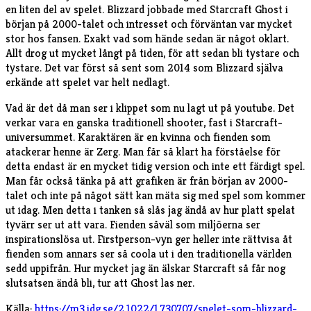
en liten del av spelet. Blizzard jobbade med Starcraft Ghost i
början på 2000-talet och intresset och förväntan var mycket
stor hos fansen. Exakt vad som hände sedan är något oklart.
Allt drog ut mycket långt på tiden, för att sedan bli tystare och
tystare. Det var först så sent som 2014 som Blizzard själva
erkände att spelet var helt nedlagt.
Vad är det då man ser i klippet som nu lagt ut på youtube. Det
verkar vara en ganska traditionell shooter, fast i Starcraft-
universummet. Karaktären är en kvinna och fienden som
atackerar henne är Zerg. Man får så klart ha förståelse för
detta endast är en mycket tidig version och inte ett färdigt spel.
Man får också tänka på att grafiken är från början av 2000-
talet och inte på något sätt kan mäta sig med spel som kommer
ut idag. Men detta i tanken så slås jag ändå av hur platt spelat
tyvärr ser ut att vara. Fienden såväl som miljöerna ser
inspirationslösa ut. Firstperson-vyn ger heller inte rättvisa åt
fienden som annars ser så coola ut i den traditionella världen
sedd uppifrån. Hur mycket jag än älskar Starcraft så får nog
slutsatsen ändå bli, tur att Ghost las ner.
Källa:
https://m3.idg.se/2.1022/1.730707/spelet-som-blizzard-