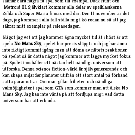
saknar bara några få spel som till exempel Duck Hunt och
Metroid III. Självklart kommer alla delar av spelklasikerna
Zelda och Super Mario finnas med där. Den 11 november är det
dags, jag kommer i alla fall ställa mig i kö redan nu så att jag
säkrar mitt exemplar på releasedagen.
Något jag vet att jag kommer ägna mycket tid åt i höst är att
spela
No Mans Sky
, spelet har precis släppts och jag har ännu
inte riktigt kommit igång, men att döma av nätets reaktioner
på spelet så är detta något jag kommer att lägga mycket fokus
på. Spelet innehåller ett nästan helt oändligt universum att
utforska. Denna science fiction-värld är självgenererande och
kan skapa mijarder planeter utifrån ett stort antal på förhand
satta parametrar. Om man gillar friheten och oändliga
valmöjligheter i spel som GTA som kommer man att älska No
Mans Sky. Jag kan inte vänta på att fördjupa mig i vad detta
universum har att erbjuda.