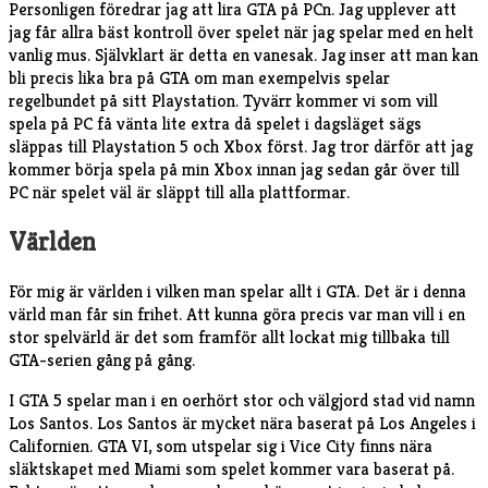
Personligen föredrar jag att lira GTA på PCn. Jag upplever att
jag får allra bäst kontroll över spelet när jag spelar med en helt
vanlig mus. Självklart är detta en vanesak. Jag inser att man kan
bli precis lika bra på GTA om man exempelvis spelar
regelbundet på sitt Playstation. Tyvärr kommer vi som vill
spela på PC få vänta lite extra då spelet i dagsläget sägs
släppas till Playstation 5 och Xbox först. Jag tror därför att jag
kommer börja spela på min Xbox innan jag sedan går över till
PC när spelet väl är släppt till alla plattformar.
Världen
För mig är världen i vilken man spelar allt i GTA. Det är i denna
värld man får sin frihet. Att kunna göra precis var man vill i en
stor spelvärld är det som framför allt lockat mig tillbaka till
GTA-serien gång på gång.
I GTA 5 spelar man i en oerhört stor och välgjord stad vid namn
Los Santos. Los Santos är mycket nära baserat på Los Angeles i
Californien. GTA VI, som utspelar sig i Vice City finns nära
släktskapet med Miami som spelet kommer vara baserat på.