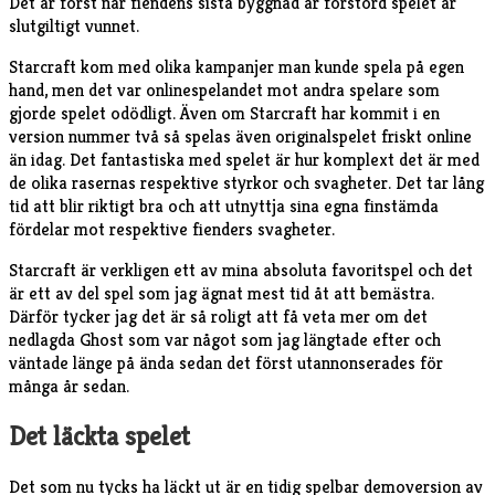
Det är först när fiendens sista byggnad är förstörd spelet är
slutgiltigt vunnet.
Starcraft kom med olika kampanjer man kunde spela på egen
hand, men det var onlinespelandet mot andra spelare som
gjorde spelet odödligt. Även om Starcraft har kommit i en
version nummer två så spelas även originalspelet friskt online
än idag. Det fantastiska med spelet är hur komplext det är med
de olika rasernas respektive styrkor och svagheter. Det tar lång
tid att blir riktigt bra och att utnyttja sina egna finstämda
fördelar mot respektive fienders svagheter.
Starcraft är verkligen ett av mina absoluta favoritspel och det
är ett av del spel som jag ägnat mest tid åt att bemästra.
Därför tycker jag det är så roligt att få veta mer om det
nedlagda Ghost som var något som jag längtade efter och
väntade länge på ända sedan det först utannonserades för
många år sedan.
Det läckta spelet
Det som nu tycks ha läckt ut är en tidig spelbar demoversion av