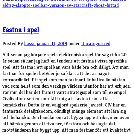
aldrig-slappte-spelbar-version-av-starcraft-ghost-hittad
Fastna i spel
Posted By
basse
januari 11, 2019
under
Uncategorized
Allt sedan jag började spela elektroniska spel för säg cirka 20
år sedan så har jag haft en tendens att fastna i vissa specifika
spel. Att fastna i ett spel kan vara både bra och dåligt. Att man
fastnar för spelet betyder ju så klart att det är något
extraordinärt. Ett spel som man fastnar i är bättre än nästan
vad som helst som den verkliga världen utanför har att erbjuda.
För min del har det främst varit strategispel som till exempel
Civilisation-serien som fått mig att fastna i sin rätta
bemärkelse. Detta är en välgjord spelserie, javisst. CIV har en
fantastisk detaljrikedom, oändligt många element att lära sig
och behärska. Den handlar om att bygga upp ett rike, men även
att härska genom att riva ner, förstöra och beslagta det
motståndaren har byggt upp. Att man fastnar för ett kvalitativt