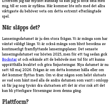
Eftersom jag har mycket kunskap så kan jag ju dock dela med
mig, till er som är nyfikna. Här kommer lite info med det allra
viktigaste du behöver veta om detta extremt efterlängtade
spel.
När släpps det?
Lanseringsdatumet är ju den stora frågan. Vi är många som har
väntat väldigt länge. Vi är också många som blivit besvikna av
kontinuerligt framflyttande lanseringsplaner. Det senaste
lanseringsdatumet var hösten 2025, men för ett tag sedan gick
Rockstar
ut och erkände att de behövde mer tid för att kunna
upprätthålla kvalitet och göra finjusteringar. Nya datumet är nu
satt till maj 2026. Frågan är om detta kommer hålla eller om
det kommer flyttas fram. Om vi drar någon som helst slutsats
av vad som hänt med alla de andra datumen som varit i omlopp
så får jag nog tyvärr dra slutsatsen att det är stor risk att det
kan bli ytterligare förseningar även denna gång.
Plattform?