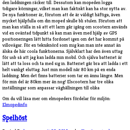
den laddningen räcker till. Dessutom kan mopeden logga
tidigare körningar, vilket man kan faktiskt kan ha stor nytta av.
De nya funktioner är, förutom att de är väldigt häftiga, även
mycket hjälpfulla om din moped skulle bli stulen. Förutom att
man kan ställa in så att ett larm går igång om scootern används
vid en oväntad tidpunkt så kan man även med hjälp av GPS
positioneringen lätt hitta fordonet igen om det har kommit på
villovägar. För en tekniknörd som mig kan man inte annat än
älska de här coola funktionerna. Självklart har den även uttag
för usb så att jag kan ladda min mobil. Och själva batteriet är
lätt att ta loss och ta med sig in. Batteriet går bra att ladda i ett
helt vanligt eluttag. Just min modell når 80 km på en enda
laddning. Men det finns batterier som tar en ännu längre. Men
för min del är 80km mer än nog! Elscootern har tre olika
inställningar som anpassar väghållningen till olika
Om du vill läsa mer om elmopeders fördelar för miljön:
Elmopedinfo
Spelhöst