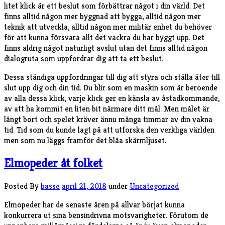
litet klick är ett beslut som förbättrar något i din värld. Det
finns alltid någon mer byggnad att bygga, alltid någon mer
teknik att utveckla, alltid någon mer militär enhet du behöver
för att kunna försvara allt det vackra du har byggt upp. Det
finns aldrig något naturligt avslut utan det finns alltid någon
dialogruta som uppfordrar dig att ta ett beslut.
Dessa ständiga uppfordringar till dig att styra och ställa äter till
slut upp dig och din tid. Du blir som en maskin som är beroende
av alla dessa klick, varje klick ger en känsla av åstadkommande,
av att ha kommit en liten bit närmare ditt mål. Men målet är
långt bort och spelet kräver ännu många timmar av din vakna
tid. Tid som du kunde lagt på att utforska den verkliga världen
men som nu läggs framför det blåa skärmljuset.
Elmopeder åt folket
Posted By
basse
april 21, 2018
under
Uncategorized
Elmopeder har de senaste åren på allvar börjat kunna
konkurrera ut sina bensindrivna motsvarigheter. Förutom de