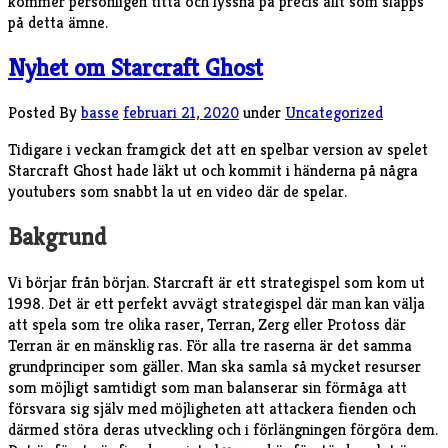
kommer personligen titta och lyssna på precis allt som släpps
på detta ämne.
Nyhet om Starcraft Ghost
Posted By
basse
februari 21, 2020
under
Uncategorized
Tidigare i veckan framgick det att en spelbar version av spelet
Starcraft Ghost hade läkt ut och kommit i händerna på några
youtubers som snabbt la ut en video där de spelar.
Bakgrund
Vi börjar från början. Starcraft är ett strategispel som kom ut
1998. Det är ett perfekt avvägt strategispel där man kan välja
att spela som tre olika raser, Terran, Zerg eller Protoss där
Terran är en mänsklig ras. För alla tre raserna är det samma
grundprinciper som gäller. Man ska samla så mycket resurser
som möjligt samtidigt som man balanserar sin förmåga att
försvara sig själv med möjligheten att attackera fienden och
därmed störa deras utveckling och i förlängningen förgöra dem.