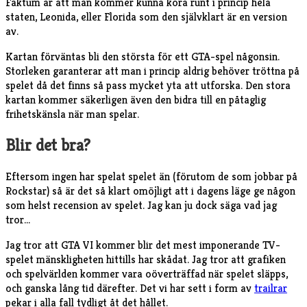
Faktum är att man kommer kunna köra runt i princip hela
staten, Leonida, eller Florida som den självklart är en version
av.
Kartan förväntas bli den största för ett GTA-spel någonsin.
Storleken garanterar att man i princip aldrig behöver tröttna på
spelet då det finns så pass mycket yta att utforska. Den stora
kartan kommer säkerligen även den bidra till en påtaglig
frihetskänsla när man spelar.
Blir det bra?
Eftersom ingen har spelat spelet än (förutom de som jobbar på
Rockstar) så är det så klart omöjligt att i dagens läge ge någon
som helst recension av spelet. Jag kan ju dock säga vad jag
tror…
Jag tror att GTA VI kommer blir det mest imponerande TV-
spelet mänskligheten hittills har skådat. Jag tror att grafiken
och spelvärlden kommer vara oöverträffad när spelet släpps,
och ganska lång tid därefter. Det vi har sett i form av
trailrar
pekar i alla fall tydligt åt det hållet.