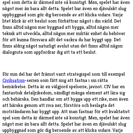
spel som detta är därmed inte så konstigt. Men, spelet har även
något mer än bara allt detta. Spelet har även en djävulskt slug
uppbyggnad som gör dig beroende av att klicka vidare. Varje
litet klick är ett beslut som förbättrar något i din värld. Det
finns alltid någon mer byggnad att bygga, alltid någon mer
teknik att utveckla, alltid någon mer militär enhet du behöver
för att kunna försvara allt det vackra du har byggt upp. Det
finns aldrig något naturligt avslut utan det finns alltid någon
dialogruta som uppfordrar dig att ta ett beslut.
För min del har det främst varit strategispel som till exempel
Civilisation
-serien som fått mig att fastna i sin rätta
bemärkelse. Detta är en välgjord spelserie, javisst. CIV har en
fantastisk detaljrikedom, oändligt många element att lära sig
och behärska. Den handlar om att bygga upp ett rike, men även
att härska genom att riva ner, förstöra och beslagta det
motståndaren har byggt upp. Att man fastnar för ett kvalitativt
spel som detta är därmed inte så konstigt. Men, spelet har även
något mer än bara allt detta. Spelet har även en djävulskt slug
uppbyggnad som gör dig beroende av att klicka vidare. Varje