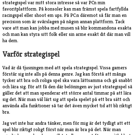
strategispel var mitt stora intresse så var PCn min
favoritplattform. På konsoler kan man främst spela fartfyllda
racingspel eller shoot em ups. På PC:n däremot så får man en
precision som är svårslagen på någon annan plattform. Tack
vare att man kan jobba med musen så blir kommandona exakta
och man kan styra sitt folk eller sin arme exakt dit där man vill
ha dem.
Varför strategispel
Vad är då tjusningen med att spela strategispel. Vissa gamers
förstår sig inte alls på denna genre. Jag kan förstå att många
tycker att bra och roliga spel ska vara lättsamma och gå snabbt
och lära sig. För att få den där belöningen av just strategispel så
gäller det att man spenderar ett större antal timmar på att lära
sig det. När man väl lärt sig att spela spelet på ett bra sätt och
använda alla funktioner så tar det även mycket tid att bli riktigt
bra.
Jag vet inte hur andra tänker, men för mig är det tydligt att ett
spel blir riktigt roligt först när man är bra på det. När man