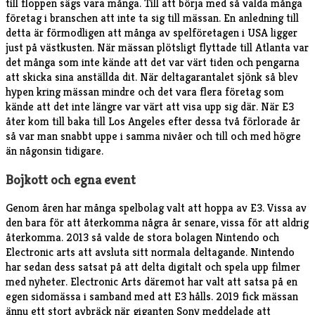
till floppen sägs vara många. Till att börja med så valda många
företag i branschen att inte ta sig till mässan. En anledning till
detta är förmodligen att många av spelföretagen i USA ligger
just på västkusten. När mässan plötsligt flyttade till Atlanta var
det många som inte kände att det var värt tiden och pengarna
att skicka sina anställda dit. När deltagarantalet sjönk så blev
hypen kring mässan mindre och det vara flera företag som
kände att det inte längre var värt att visa upp sig där. När E3
åter kom till baka till Los Angeles efter dessa två förlorade år
så var man snabbt uppe i samma nivåer och till och med högre
än någonsin tidigare.
Bojkott och egna event
Genom åren har många spelbolag valt att hoppa av E3. Vissa av
den bara för att återkomma några år senare, vissa för att aldrig
återkomma. 2013 så valde de stora bolagen Nintendo och
Electronic arts att avsluta sitt normala deltagande. Nintendo
har sedan dess satsat på att delta digitalt och spela upp filmer
med nyheter. Electronic Arts däremot har valt att satsa på en
egen sidomässa i samband med att E3 hålls. 2019 fick mässan
ännu ett stort avbräck när giganten Sony meddelade att