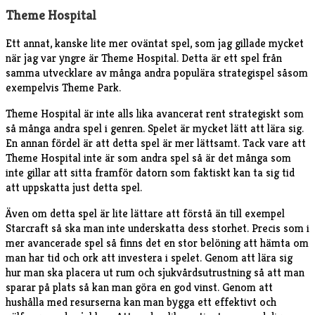
Theme Hospital
Ett annat, kanske lite mer oväntat spel, som jag gillade mycket
när jag var yngre är Theme Hospital. Detta är ett spel från
samma utvecklare av många andra populära strategispel såsom
exempelvis Theme Park.
Theme Hospital är inte alls lika avancerat rent strategiskt som
så många andra spel i genren. Spelet är mycket lätt att lära sig.
En annan fördel är att detta spel är mer lättsamt. Tack vare att
Theme Hospital inte är som andra spel så är det många som
inte gillar att sitta framför datorn som faktiskt kan ta sig tid
att uppskatta just detta spel.
Även om detta spel är lite lättare att förstå än till exempel
Starcraft så ska man inte underskatta dess storhet. Precis som i
mer avancerade spel så finns det en stor belöning att hämta om
man har tid och ork att investera i spelet. Genom att lära sig
hur man ska placera ut rum och sjukvårdsutrustning så att man
sparar på plats så kan man göra en god vinst. Genom att
hushålla med resurserna kan man bygga ett effektivt och