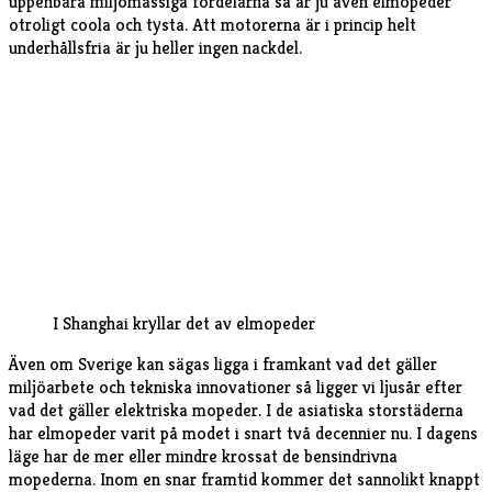
uppenbara miljömässiga fördelarna så är ju även elmopeder
otroligt coola och tysta. Att motorerna är i princip helt
underhållsfria är ju heller ingen nackdel.
I Shanghai kryllar det av elmopeder
Även om Sverige kan sägas ligga i framkant vad det gäller
miljöarbete och tekniska innovationer så ligger vi ljusår efter
vad det gäller elektriska mopeder. I de asiatiska storstäderna
har elmopeder varit på modet i snart två decennier nu. I dagens
läge har de mer eller mindre krossat de bensindrivna
mopederna. Inom en snar framtid kommer det sannolikt knappt