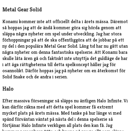
Metal Gear Solid
Konami kommer inte att officiellt delta i årets mässa. Däremot
så hoppas jag att de ändå kommer göra sig hörda genom att
släppa några nyheter om spel under utveckling. Jag har stora
förhoppningar på att de ska offentliggöra att de jobbar på ett
ny del i den populära Metal Gear Solid. Lång tid har nu gått utan
några nyheter om denna fantastiska spelserie. Att Konami bara
skulle låta åren gå och faktiskt inte utnyttja det guldläge de har
i att äga rättigheterna till detta spelkoncept håller jag för
osannolikt. Därför hoppas jag på nyheter om en återkomst för
Solid Snake och de andra i serien.
Halo
Efter massiva förseningar så släpps nu äntligen Halo Infinite. Vi
kan därför räkna med att detta spel kommer få extremt
mycket plats på årets mässa. Med tanke på hur länge vi med
spänd förväntan väntat på nästa del i denna spelserie så
förtjänar Halo Infinite verkligen all plats den kan få. Jag