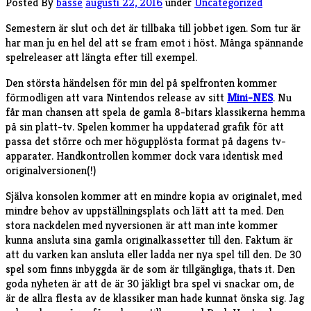
Posted By
basse
augusti 22, 2016
under
Uncategorized
Semestern är slut och det är tillbaka till jobbet igen. Som tur är
har man ju en hel del att se fram emot i höst. Många spännande
spelreleaser att längta efter till exempel.
Den största händelsen för min del på spelfronten kommer
förmodligen att vara Nintendos release av sitt
Mini-NES
. Nu
får man chansen att spela de gamla 8-bitars klassikerna hemma
på sin platt-tv. Spelen kommer ha uppdaterad grafik för att
passa det större och mer högupplösta format på dagens tv-
apparater. Handkontrollen kommer dock vara identisk med
originalversionen(!)
Själva konsolen kommer att en mindre kopia av originalet, med
mindre behov av uppställningsplats och lätt att ta med. Den
stora nackdelen med nyversionen är att man inte kommer
kunna ansluta sina gamla originalkassetter till den. Faktum är
att du varken kan ansluta eller ladda ner nya spel till den. De 30
spel som finns inbyggda är de som är tillgängliga, thats it. Den
goda nyheten är att de är 30 jäkligt bra spel vi snackar om, de
är de allra flesta av de klassiker man hade kunnat önska sig. Jag