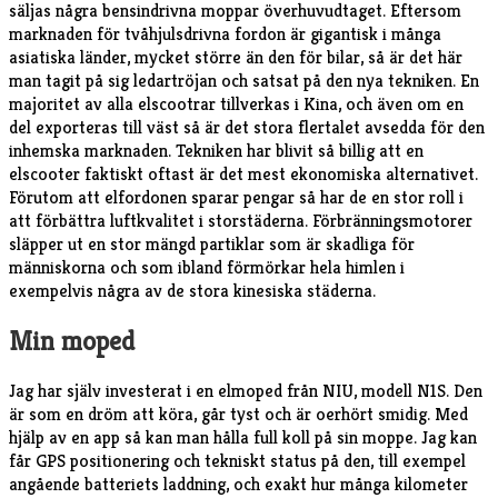
säljas några bensindrivna moppar överhuvudtaget. Eftersom
marknaden för tvåhjulsdrivna fordon är gigantisk i många
asiatiska länder, mycket större än den för bilar, så är det här
man tagit på sig ledartröjan och satsat på den nya tekniken. En
majoritet av alla elscootrar tillverkas i Kina, och även om en
del exporteras till väst så är det stora flertalet avsedda för den
inhemska marknaden. Tekniken har blivit så billig att en
elscooter faktiskt oftast är det mest ekonomiska alternativet.
Förutom att elfordonen sparar pengar så har de en stor roll i
att förbättra luftkvalitet i storstäderna. Förbränningsmotorer
släpper ut en stor mängd partiklar som är skadliga för
människorna och som ibland förmörkar hela himlen i
exempelvis några av de stora kinesiska städerna.
Min moped
Jag har själv investerat i en elmoped från NIU, modell N1S. Den
är som en dröm att köra, går tyst och är oerhört smidig. Med
hjälp av en app så kan man hålla full koll på sin moppe. Jag kan
får GPS positionering och tekniskt status på den, till exempel
angående batteriets laddning, och exakt hur många kilometer