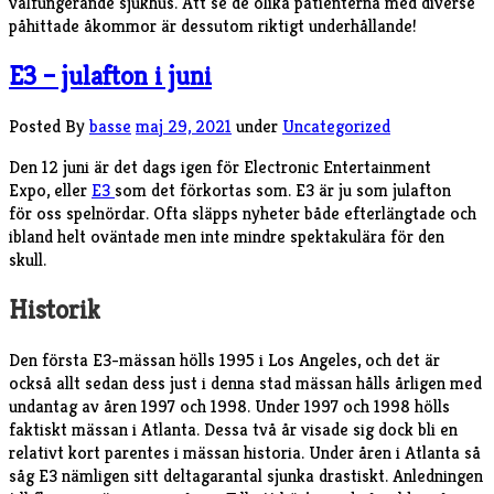
välfungerande sjukhus. Att se de olika patienterna med diverse
påhittade åkommor är dessutom riktigt underhållande!
E3 – julafton i juni
Posted By
basse
maj 29, 2021
under
Uncategorized
Den 12 juni är det dags igen för Electronic Entertainment
Expo, eller
E3
som det förkortas som. E3 är ju som julafton
för oss spelnördar. Ofta släpps nyheter både efterlängtade och
ibland helt oväntade men inte mindre spektakulära för den
skull.
Historik
Den första E3-mässan hölls 1995 i Los Angeles, och det är
också allt sedan dess just i denna stad mässan hålls årligen med
undantag av åren 1997 och 1998. Under 1997 och 1998 hölls
faktiskt mässan i Atlanta. Dessa två år visade sig dock bli en
relativt kort parentes i mässan historia. Under åren i Atlanta så
såg E3 nämligen sitt deltagarantal sjunka drastiskt. Anledningen